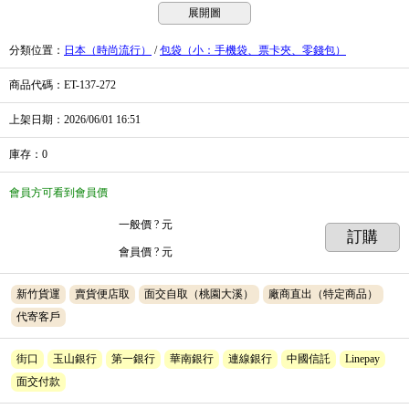
展開圖
分類位置
：
日本（時尚流行）
/
包袋（小：手機袋、票卡夾、零錢包）
商品代碼
：ET-137-272
上架日期
：2026/06/01
16:51
庫存
：
0
會員方可看到會員價
一般價
? 元
訂購
會員價
? 元
新竹貨運
賣貨便店取
面交自取（桃園大溪）
廠商直出（特定商品）
代寄客戶
街口
玉山銀行
第一銀行
華南銀行
連線銀行
中國信託
Linepay
面交付款