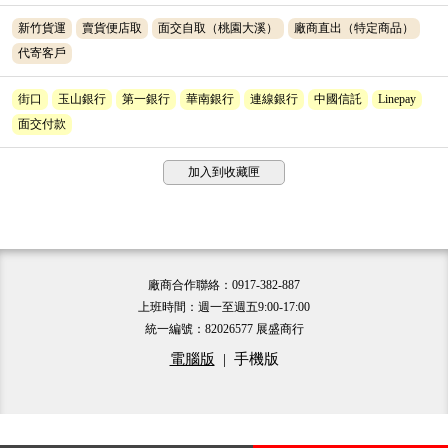
新竹貨運
賣貨便店取
面交自取（桃園大溪）
廠商直出（特定商品）
代寄客戶
街口
玉山銀行
第一銀行
華南銀行
連線銀行
中國信託
Linepay
面交付款
加入到收藏匣
廠商合作聯絡：0917-382-887
上班時間：週一至週五9:00-17:00
統一編號：82026577 展盛商行
電腦版
|
手機版