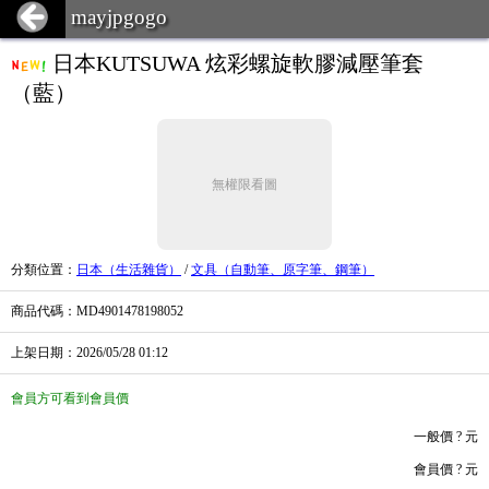
mayjpgogo
日本KUTSUWA 炫彩螺旋軟膠減壓筆套
（藍）
無權限看圖
分類位置
：
日本（生活雜貨）
/
文具（自動筆、原字筆、鋼筆）
商品代碼
：MD4901478198052
上架日期
：2026/05/28
01:12
會員方可看到會員價
一般價
? 元
會員價
? 元