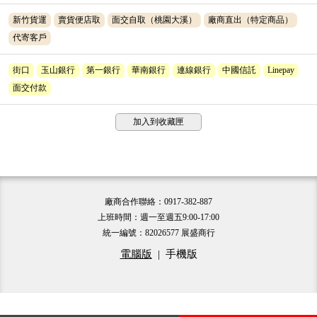
新竹貨運
賣貨便店取
面交自取（桃園大溪）
廠商直出（特定商品）
代寄客戶
街口
玉山銀行
第一銀行
華南銀行
連線銀行
中國信託
Linepay
面交付款
加入到收藏匣
廠商合作聯絡：0917-382-887
上班時間：週一至週五9:00-17:00
統一編號：82026577 展盛商行
電腦版
|
手機版