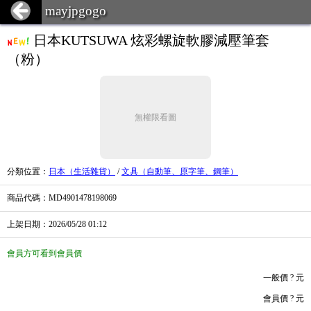
mayjpgogo
日本KUTSUWA 炫彩螺旋軟膠減壓筆套
（粉）
無權限看圖
分類位置
：
日本（生活雜貨）
/
文具（自動筆、原字筆、鋼筆）
商品代碼
：MD4901478198069
上架日期
：2026/05/28
01:12
會員方可看到會員價
一般價
? 元
會員價
? 元