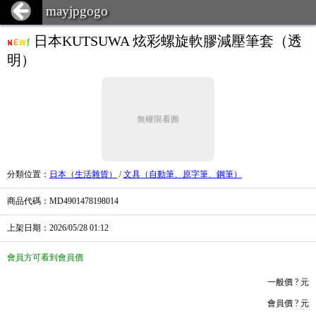
mayjpgogo
日本KUTSUWA 炫彩螺旋軟膠減壓筆套（透
明）
無權限看圖
分類位置
：
日本（生活雜貨）
/
文具（自動筆、原字筆、鋼筆）
商品代碼
：MD4901478198014
上架日期
：2026/05/28
01:12
會員方可看到會員價
一般價
? 元
會員價
? 元