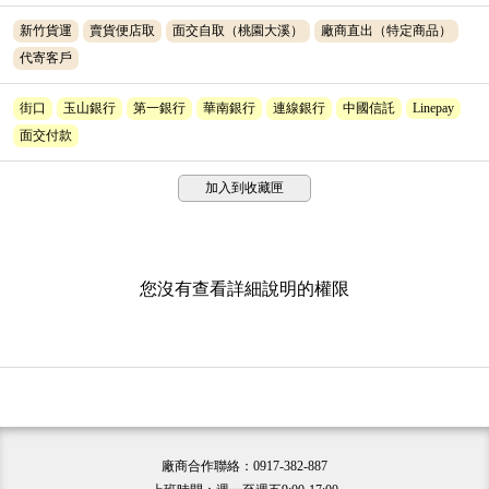
新竹貨運
賣貨便店取
面交自取（桃園大溪）
廠商直出（特定商品）
代寄客戶
街口
玉山銀行
第一銀行
華南銀行
連線銀行
中國信託
Linepay
面交付款
加入到收藏匣
您沒有查看詳細說明的權限
廠商合作聯絡：0917-382-887