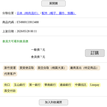
展開圖
分類位置
：
日本（時尚流行）
/
配件（帽子、圍巾、頸圈）
商品代碼
：ET4969133913488
上架日期
：2026/05/28
00:11
會員方可看到會員價
一般價
? 元
訂購
會員價
? 元
新竹貨運
賣貨便店取
面交自取（桃園大溪）
廠商直出（特定商品）
代寄客戶
街口
玉山銀行
第一銀行
華南銀行
連線銀行
中國信託
Linepay
面交付款
加入到收藏匣