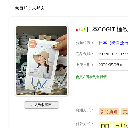
您目前：
未登入
日本COGIT 
分類位置
：
日本（時尚流
商品代碼
：
ET4969133923
上架日期
：
2026/05/28
00:11
會員方可看到會員價
加入到收藏匣
貨運方式：
新竹貨運
賣
付款方式：
街口
玉山銀