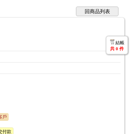
回商品列表
結帳
共
0
件
客戶
交付款