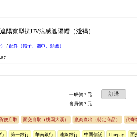
極致遮陽寬型抗UV涼感遮陽帽（淺褐）
行）
/
配件（帽子、圍巾、頸圈）
487
訂購
一般價
? 元
會員價
? 元
貨便店取
面交自取（桃園大溪）
廠商直出（特定商品）
代寄
行
第一銀行
華南銀行
連線銀行
中國信託
Linepay
面