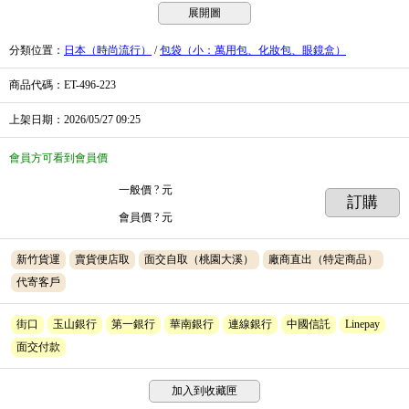
展開圖
分類位置
：
日本（時尚流行）
/
包袋（小：萬用包、化妝包、眼鏡盒）
商品代碼
：ET-496-223
上架日期
：2026/05/27
09:25
會員方可看到會員價
一般價
? 元
訂購
會員價
? 元
新竹貨運
賣貨便店取
面交自取（桃園大溪）
廠商直出（特定商品）
代寄客戶
街口
玉山銀行
第一銀行
華南銀行
連線銀行
中國信託
Linepay
面交付款
加入到收藏匣