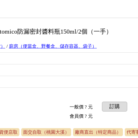
 atomico防漏密封醬料瓶150ml/2個（一手）
貨）
/
廚房（便當盒、野餐盒、儲存容器、袋子）
訂購
一般價
? 元
會員價
? 元
貨便店取
面交自取（桃園大溪）
廠商直出（特定商品）
代寄