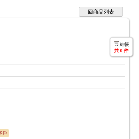
回商品列表
結帳
共
0
件
客戶