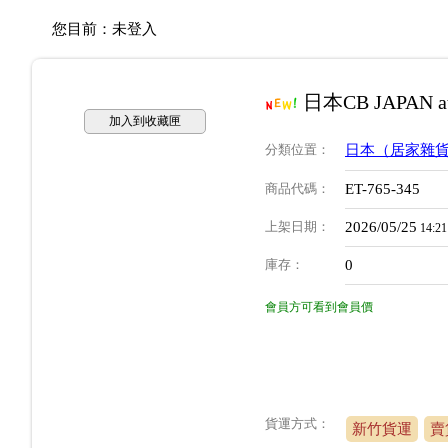
您目前：
未登入
日本CB JAPAN
加入到收藏匣
分類位置
：
日本（居家雜
商品代碼
：
ET-765-345
上架日期
：
2026/05/25
14:21
庫存
：
0
會員方可看到會員價
貨運方式：
新竹貨運
賣