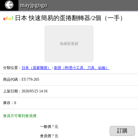
mayjpgogo
日本 快速簡易的蛋捲翻轉器/2個（一手）
無權限看圖
分類位置
：
日本（居家雜貨）
/
廚房（料理小工具、刀具、砧板）
商品代碼
：ET-779-205
上架日期
：2026/05/25
14:16
庫存
：
0
會員方可看到會員價
一般價
? 元
訂購
會員價
? 元