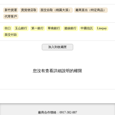
新竹貨運
賣貨便店取
面交自取（桃園大溪）
廠商直出（特定商品）
代寄客戶
街口
玉山銀行
第一銀行
華南銀行
連線銀行
中國信託
Linepay
面交付款
加入到收藏匣
您沒有查看詳細說明的權限
廠商合作聯絡：0917-382-887