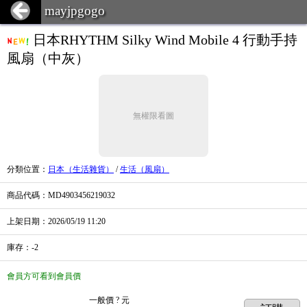
mayjpgogo
日本RHYTHM Silky Wind Mobile 4 行動手持
風扇（中灰）
無權限看圖
分類位置
：
日本（生活雜貨）
/
生活（風扇）
商品代碼
：MD4903456219032
上架日期
：2026/05/19
11:20
庫存
：
-2
會員方可看到會員價
一般價
? 元