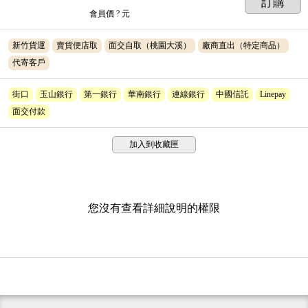
訂購
會員價
? 元
新竹貨運
賣貨便店取
面交自取（桃園大溪）
廠商直出（特定商品）
代寄客戶
街口
玉山銀行
第一銀行
華南銀行
連線銀行
中國信託
Linepay
面交付款
加入到收藏匣
您沒有查看詳細說明的權限