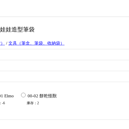
毛娃娃造型筆袋
貨）
/
文具（筆盒、筆袋、收納袋）
01 Elmo
00-02 餅乾怪獸
：
-6
庫存
：
2