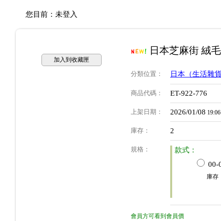
您目前：
未登入
日本芝麻街 絨
加入到收藏匣
分類位置
：
日本（生活雜
商品代碼
：
ET-922-776
上架日期
：
2026/01/08
19:06
庫存
：
2
規格
：
款式：
00-
庫存
會員方可看到會員價