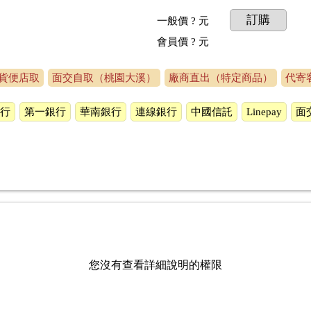
訂購
一般價
? 元
會員價
? 元
貨便店取
面交自取（桃園大溪）
廠商直出（特定商品）
代寄
行
第一銀行
華南銀行
連線銀行
中國信託
Linepay
面
您沒有查看詳細說明的權限