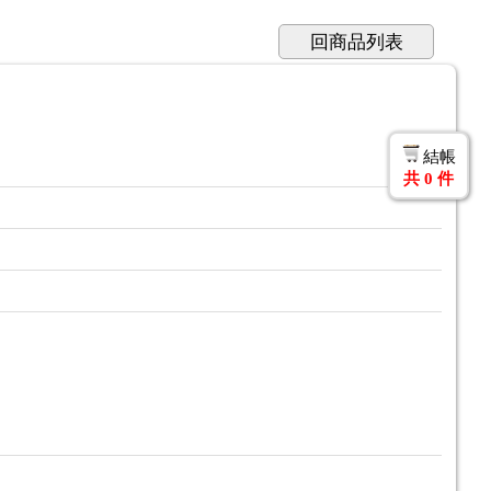
回商品列表
結帳
共
0
件