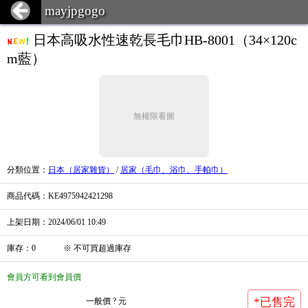
mayjpgogo
日本高吸水性速乾長毛巾HB-8001（34×120c
m藍）
無權限看圖
分類位置
：
日本（居家雜貨）
/
居家（毛巾、浴巾、手帕巾）
商品代碼
：KE4975942421298
上架日期
：2024/06/01
10:49
庫存
：
0
※
不可買超過庫存
會員方可看到會員價
*已售完
一般價
? 元