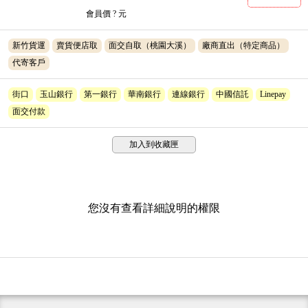
會員價
? 元
新竹貨運
賣貨便店取
面交自取（桃園大溪）
廠商直出（特定商品）
代寄客戶
街口
玉山銀行
第一銀行
華南銀行
連線銀行
中國信託
Linepay
面交付款
加入到收藏匣
您沒有查看詳細說明的權限